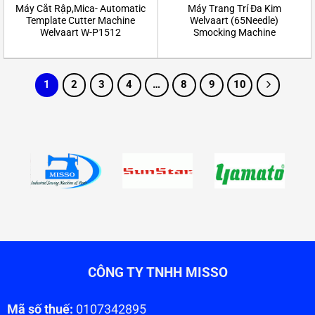
Máy Cắt Rập,Mica- Automatic
Máy Trang Trí Đa Kim
Template Cutter Machine
Welvaart (65Needle)
Welvaart W-P1512
Smocking Machine
1
2
3
4
…
8
9
10
CÔNG TY TNHH MISSO
Mã số thuế:
0107342895