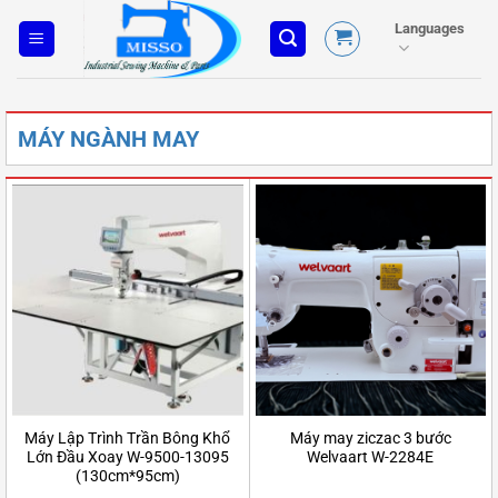
Skip
Languages
to
content
MÁY NGÀNH MAY
Máy Lập Trình Trần Bông Khổ
Máy may ziczac 3 bước
Lớn Đầu Xoay W-9500-13095
Welvaart W-2284E
(130cm*95cm)