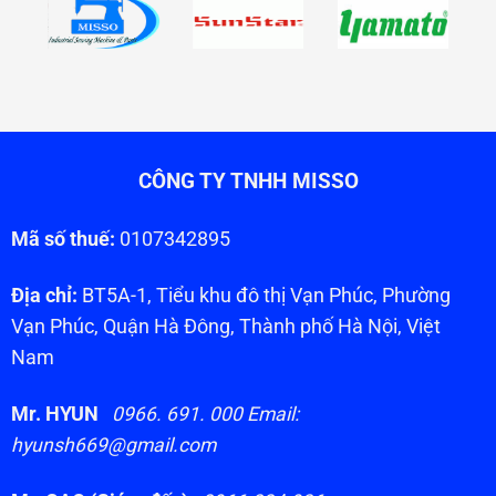
CÔNG TY TNHH MISSO
Mã số thuế:
0107342895
Địa chỉ:
BT5A-1, Tiểu khu đô thị Vạn Phúc, Phường
Vạn Phúc, Quận Hà Đông, Thành phố Hà Nội, Việt
Nam
Mr. HYUN
0966. 691. 000 Email:
hyunsh669@gmail.com