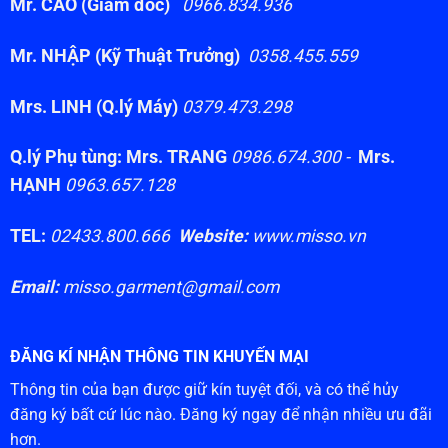
Mr. CAO (Giám đốc)
0966.834.936
Mr. NHẬP (Kỹ Thuật Trưởng)
0358.455.559
Mrs. LINH (Q.lý Máy)
0379.473.298
Q.lý Phụ tùng: Mrs. TRANG
0986.674.300 -
Mrs.
HẠNH
0963.657.128
TEL:
02433.800.666
Website:
www.misso.vn
Email:
misso.garment@gmail.com
ĐĂNG KÍ NHẬN THÔNG TIN KHUYẾN MẠI
Thông tin của bạn được giữ kín tuyệt đối, và có thể hủy
đăng ký bất cứ lúc nào. Đăng ký ngay để nhận nhiều ưu đãi
hơn.