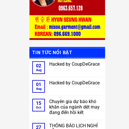
TIN TỨC NỔI BẬT
Hacked by CoupDeGrace
02
Aug
No
Comments
on
Hacked
Hacked by CoupDeGrace
01
by
CoupDeGrace
Aug
No
Comments
on
Hacked
Chuyên gia dự báo khó
15
by
khăn của ngành dệt may
CoupDeGrace
Oct
đang đến hồi kết
No
Comments
THÔNG BÁO LỊCH NGHỈ
on
27