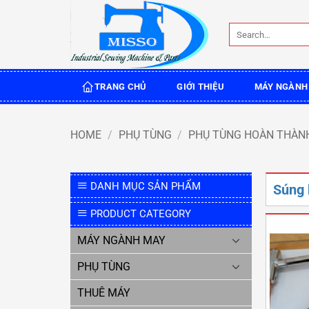
Skip
to
Search
content
for:
TRANG CHỦ
GIỚI THIỆU
MÁY NGÀNH
HOME
/
PHỤ TÙNG
/
PHỤ TÙNG HOÀN THÀN
DANH MỤC SẢN PHẨM
Súng 
PRODUCT CATEGORY
MÁY NGÀNH MAY
PHỤ TÙNG
THUÊ MÁY