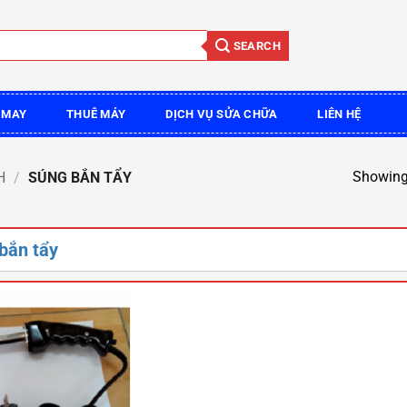
SEARCH
 MAY
THUÊ MÁY
DỊCH VỤ SỬA CHỮA
LIÊN HỆ
Showing 
H
/
SÚNG BẮN TẨY
bắn tẩy