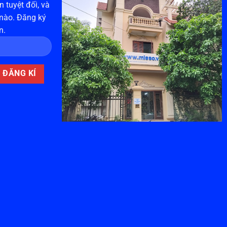
 tuyệt đối, và
 nào. Đăng ký
n.