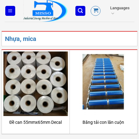
Skip
Languages
to
content
Nhựa, mica
Đề can 55mmx65mm Decal
Băng tải con lăn cuộn