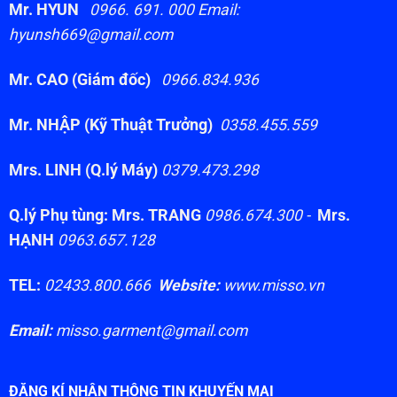
Mr. HYUN
0966. 691. 000 Email:
hyunsh669@gmail.com
Mr. CAO (Giám đốc)
0966.834.936
Mr. NHẬP (Kỹ Thuật Trưởng)
0358.455.559
Mrs. LINH (Q.lý Máy)
0379.473.298
Q.lý Phụ tùng: Mrs. TRANG
0986.674.300 -
Mrs.
HẠNH
0963.657.128
TEL:
02433.800.666
Website:
www.misso.vn
Email:
misso.garment@gmail.com
ĐĂNG KÍ NHẬN THÔNG TIN KHUYẾN MẠI