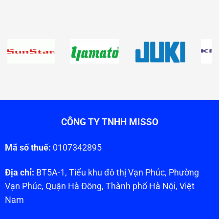
CÔNG TY TNHH MISSO
Mã số thuế:
0107342895
Địa chỉ:
BT5A-1, Tiểu khu đô thị Vạn Phúc, Phường
Vạn Phúc, Quận Hà Đông, Thành phố Hà Nội, Việt
Nam