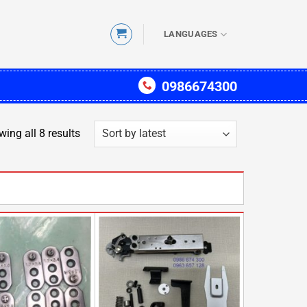
LANGUAGES
0986674300
Sorted
ing all 8 results
by
latest