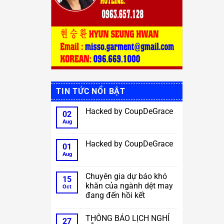
TIN TỨC NỔI BẬT
Hacked by CoupDeGrace
02
Aug
No
Comments
on
Hacked
Hacked by CoupDeGrace
01
by
CoupDeGrace
Aug
No
Comments
on
Hacked
Chuyên gia dự báo khó
15
by
khăn của ngành dệt may
CoupDeGrace
Oct
đang đến hồi kết
No
Comments
THÔNG BÁO LỊCH NGHỈ
on
27