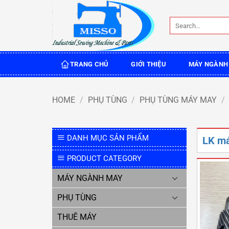
Skip
to
Search
content
for:
TRANG CHỦ
GIỚI THIỆU
MÁY NGÀNH
HOME
/
PHỤ TÙNG
/
PHỤ TÙNG MÁY MAY
/
DANH MỤC SẢN PHẨM
LK má
PRODUCT CATEGORY
MÁY NGÀNH MAY
PHỤ TÙNG
THUÊ MÁY