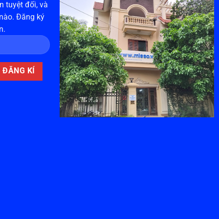
 tuyệt đối, và
 nào. Đăng ký
n.