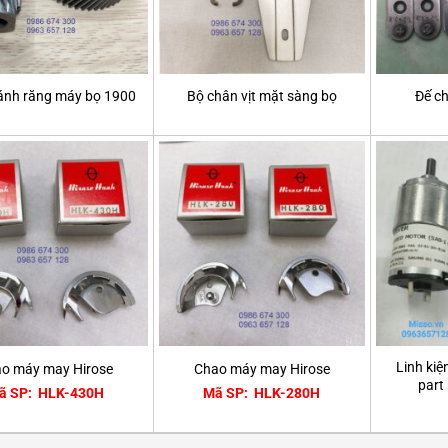
bánh răng máy bọ 1900
Bộ chân vịt mặt sàng bọ
Đế c
Linh kiệ
o máy may Hirose
Chao máy may Hirose
part
ã SP: HLK-430H
Mã SP: HLK-280H