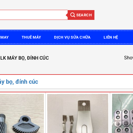
SEARCH
 MAY
THUÊ MÁY
DỊCH VỤ SỬA CHỮA
LIÊN HỆ
Show
LK MÁY BỌ, ĐÍNH CÚC
y bọ, đính cúc