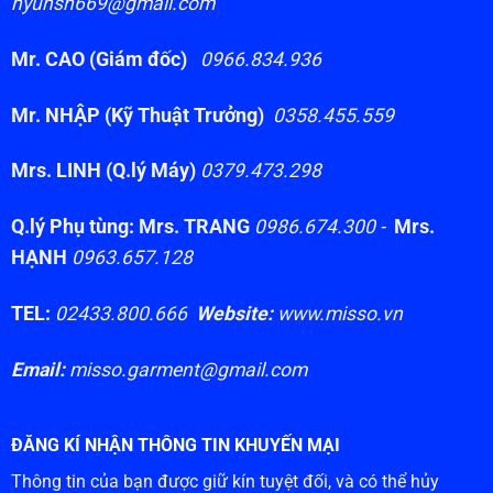
hyunsh669@gmail.com
Mr. CAO (Giám đốc)
0966.834.936
Mr. NHẬP (Kỹ Thuật Trưởng)
0358.455.559
Mrs. LINH (Q.lý Máy)
0379.473.298
Q.lý Phụ tùng: Mrs. TRANG
0986.674.300 -
Mrs.
HẠNH
0963.657.128
TEL:
02433.800.666
Website:
www.misso.vn
Email:
misso.garment@gmail.com
ĐĂNG KÍ NHẬN THÔNG TIN KHUYẾN MẠI
Thông tin của bạn được giữ kín tuyệt đối, và có thể hủy