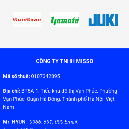
CÔNG TY TNHH MISSO
Mã số thuế:
0107342895
Địa chỉ:
BT5A-1, Tiểu khu đô thị Vạn Phúc, Phường
Vạn Phúc, Quận Hà Đông, Thành phố Hà Nội, Việt
Nam
Mr. HYUN
0966. 691. 000 Email: