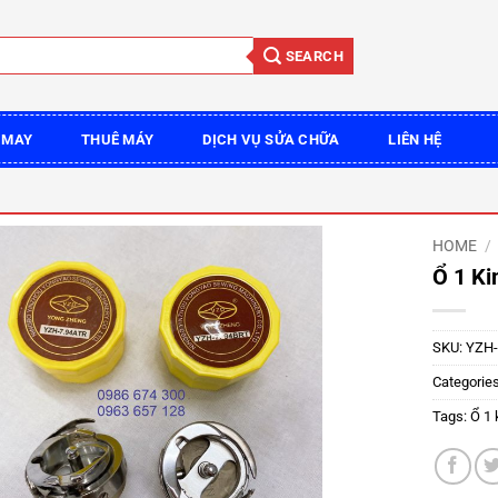
SEARCH
 MAY
THUÊ MÁY
DỊCH VỤ SỬA CHỮA
LIÊN HỆ
HOME
/
Ổ 1 K
SKU:
YZH-
Categorie
Tags:
Ổ 1 