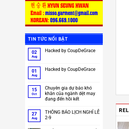
TIN TỨC NỔI BẬT
Hacked by CoupDeGrace
02
Aug
No
Comments
on
Hacked
Hacked by CoupDeGrace
01
by
CoupDeGrace
Aug
No
Comments
on
Hacked
Chuyên gia dự báo khó
15
by
khăn của ngành dệt may
CoupDeGrace
Oct
đang đến hồi kết
No
Comments
RE
THÔNG BÁO LỊCH NGHỈ LỄ
on
27
Chuyên
2-9
Aug
gia
dự
No
báo
Comments