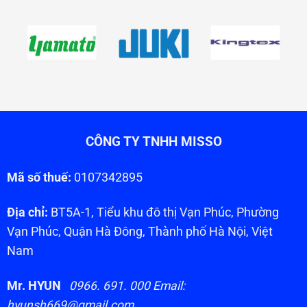
CÔNG TY TNHH MISSO
Mã số thuế:
0107342895
Địa chỉ:
BT5A-1, Tiểu khu đô thị Vạn Phúc, Phường
Vạn Phúc, Quận Hà Đông, Thành phố Hà Nội, Việt
Nam
Mr. HYUN
0966. 691. 000 Email:
hyunsh669@gmail.com