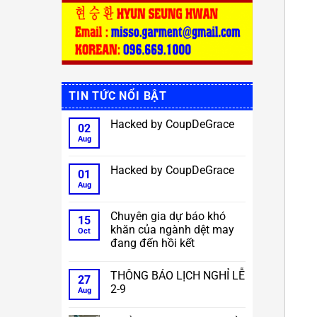
TIN TỨC NỔI BẬT
Hacked by CoupDeGrace
02
Aug
No
Comments
on
Hacked
Hacked by CoupDeGrace
01
by
CoupDeGrace
Aug
No
Comments
on
Hacked
Chuyên gia dự báo khó
15
by
khăn của ngành dệt may
CoupDeGrace
Oct
đang đến hồi kết
No
Comments
THÔNG BÁO LỊCH NGHỈ LỄ
on
27
Chuyên
2-9
Aug
gia
dự
No
báo
Comments