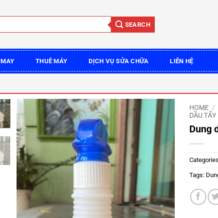
SEARCH
 MAY
THUÊ MÁY
DỊCH VỤ SỬA CHỮA
LIÊN HỆ
HOME
/
DẦU TẨY
Dung d
Categorie
Tags:
Dung