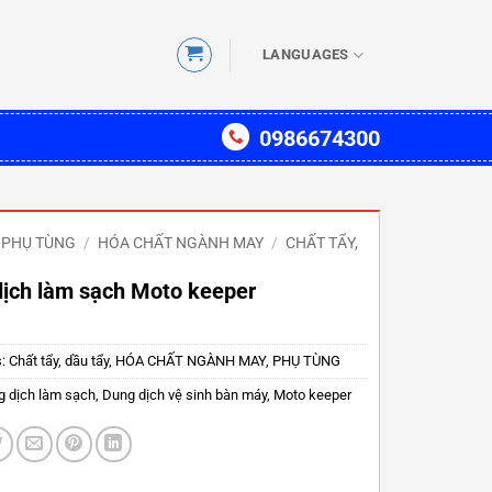
LANGUAGES
0986674300
PHỤ TÙNG
/
HÓA CHẤT NGÀNH MAY
/
CHẤT TẨY,
ịch làm sạch Moto keeper
s:
Chất tẩy, dầu tẩy
,
HÓA CHẤT NGÀNH MAY
,
PHỤ TÙNG
 dịch làm sạch
,
Dung dịch vệ sinh bàn máy
,
Moto keeper