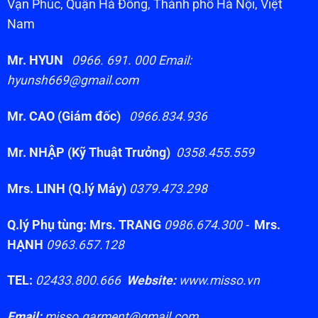
Vạn Phúc, Quận Hà Đông, Thành phố Hà Nội, Việt
Nam
Mr. HYUN
0966. 691. 000 Email:
hyunsh669@gmail.com
Mr. CAO (Giám đốc)
0966.834.936
Mr. NHẬP (Kỹ Thuật Trưởng)
0358.455.559
Mrs. LINH (Q.lý Máy)
0379.473.298
Q.lý Phụ tùng: Mrs. TRANG
0986.674.300 -
Mrs.
HẠNH
0963.657.128
TEL:
02433.800.666
Website:
www.misso.vn
Email:
misso.garment@gmail.com