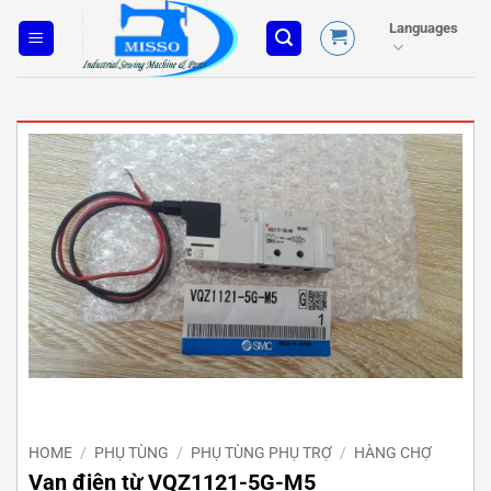
Skip
Languages
to
content
HOME
/
PHỤ TÙNG
/
PHỤ TÙNG PHỤ TRỢ
/
HÀNG CHỢ
Van điện từ VQZ1121-5G-M5