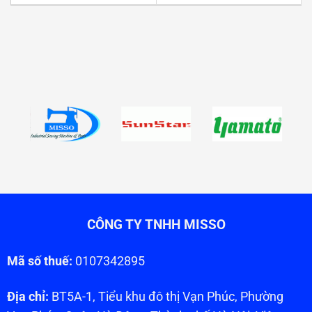
CÔNG TY TNHH MISSO
Mã số thuế:
0107342895
Địa chỉ:
BT5A-1, Tiểu khu đô thị Vạn Phúc, Phường