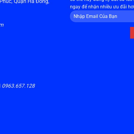
n Phúc, Quận Hà Đông,
ngay để nhận nhiều ưu đãi hơ
om
H
0963.657.128