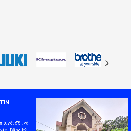
TIN
 tuyệt đối, và
 nào. Đăng ký