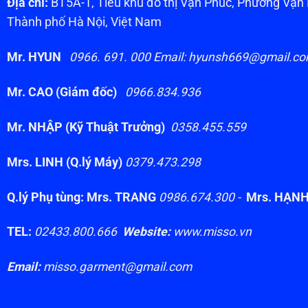
Địa chỉ:
BT5A-1, Tiểu khu đô thị Vạn Phúc, Phường Vạ
Thành phố Hà Nội, Việt Nam
Mr. HYUN
0966. 691. 000 Email: hyunsh669@gmail.c
Mr. CAO (Giám đốc)
0966.834.936
Mr. NHẬP (Kỹ Thuật Trưởng)
0358.455.559
Mrs. LINH (Q.lý Máy)
0379.473.298
Q.lý Phụ tùng: Mrs. TRANG
0986.674.300 -
Mrs. HẠN
TEL:
02433.800.666
Website:
www.misso.vn
Email:
misso.garment@gmail.com