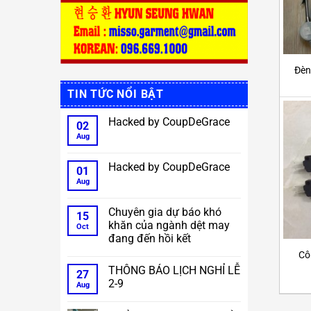
Đèn
TIN TỨC NỔI BẬT
Hacked by CoupDeGrace
02
Aug
No
Comments
on
Hacked
Hacked by CoupDeGrace
01
by
CoupDeGrace
Aug
No
Comments
on
Hacked
Chuyên gia dự báo khó
15
by
khăn của ngành dệt may
CoupDeGrace
Oct
đang đến hồi kết
No
Cô
Comments
THÔNG BÁO LỊCH NGHỈ LỄ
on
27
Chuyên
2-9
Aug
gia
dự
No
báo
Comments