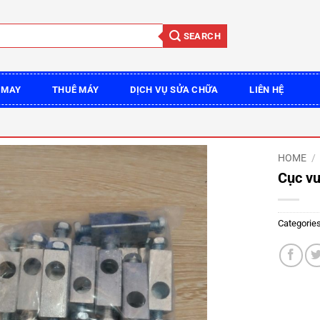
SEARCH
 MAY
THUÊ MÁY
DỊCH VỤ SỬA CHỮA
LIÊN HỆ
HOME
/
Cục vu
Categorie