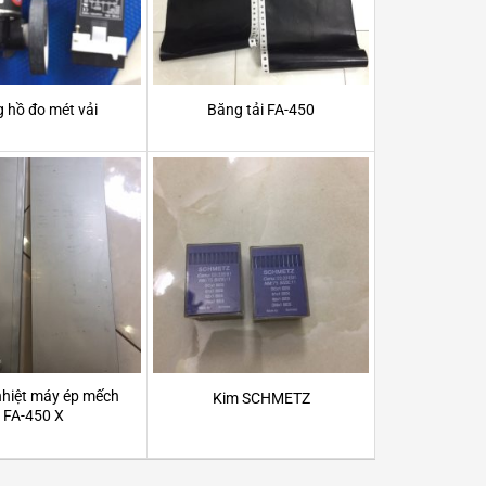
 hồ đo mét vải
Băng tải FA-450
hiệt máy ép mếch
Kim SCHMETZ
FA-450 X