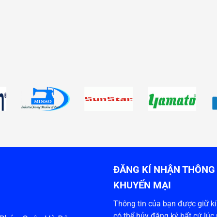
ĐĂNG KÍ NHẬN THÔNG 
KHUYẾN MẠI
Thông tin của bạn được giữ kín
có thể hủy đăng ký bất cứ lúc