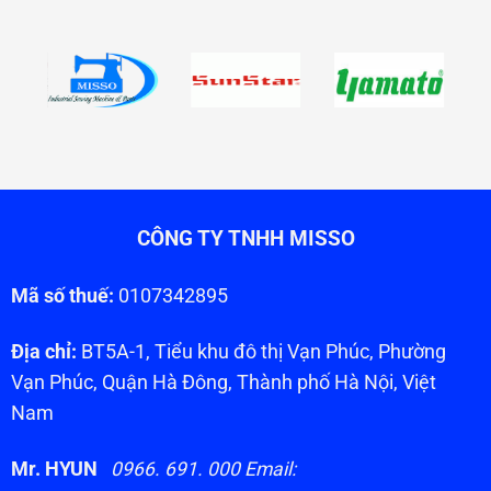
CÔNG TY TNHH MISSO
Mã số thuế:
0107342895
Địa chỉ:
BT5A-1, Tiểu khu đô thị Vạn Phúc, Phường
Vạn Phúc, Quận Hà Đông, Thành phố Hà Nội, Việt
Nam
Mr. HYUN
0966. 691. 000 Email: