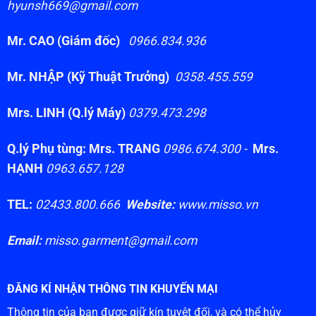
hyunsh669@gmail.com
Mr. CAO (Giám đốc)
0966.834.936
Mr. NHẬP (Kỹ Thuật Trưởng)
0358.455.559
Mrs. LINH (Q.lý Máy)
0379.473.298
Q.lý Phụ tùng: Mrs. TRANG
0986.674.300 -
Mrs.
HẠNH
0963.657.128
TEL:
02433.800.666
Website:
www.misso.vn
Email:
misso.garment@gmail.com
ĐĂNG KÍ NHẬN THÔNG TIN KHUYẾN MẠI
Thông tin của bạn được giữ kín tuyệt đối, và có thể hủy