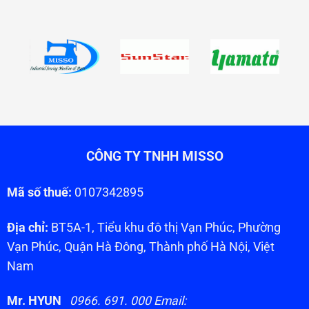
CÔNG TY TNHH MISSO
Mã số thuế:
0107342895
Địa chỉ:
BT5A-1, Tiểu khu đô thị Vạn Phúc, Phường
Vạn Phúc, Quận Hà Đông, Thành phố Hà Nội, Việt
Nam
Mr. HYUN
0966. 691. 000 Email: