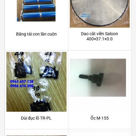
Dao cắt viền Saloon
Băng tải con lăn cuộn
400×37.1×3.0
Dùi đục lỗ TR-PL
Ốc M-155