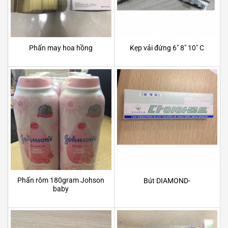
Phấn may hoa hồng
Kẹp vải đứng 6″ 8″ 10″ C
Phấn rôm 180gram Johson
Bút DIAMOND-
baby