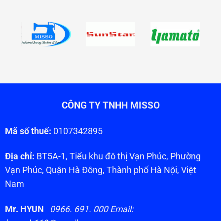
CÔNG TY TNHH MISSO
Mã số thuế:
0107342895
Địa chỉ:
BT5A-1, Tiểu khu đô thị Vạn Phúc, Phường
Vạn Phúc, Quận Hà Đông, Thành phố Hà Nội, Việt
Nam
Mr. HYUN
0966. 691. 000 Email: