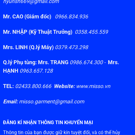
hyunsh669@gmail.com
Mr. CAO (Giám đốc)
0966.834.936
Mr. NHẬP (Kỹ Thuật Trưởng)
0358.455.559
Mrs. LINH (Q.lý Máy)
0379.473.298
Q.lý Phụ tùng: Mrs. TRANG
0986.674.300 -
Mrs.
HẠNH
0963.657.128
TEL:
02433.800.666
Website:
www.misso.vn
Email:
misso.garment@gmail.com
ĐĂNG KÍ NHẬN THÔNG TIN KHUYẾN MẠI
Thông tin của bạn được giữ kín tuyệt đối, và có thể hủy