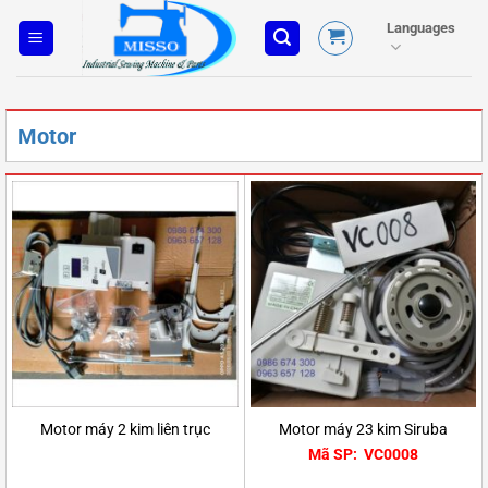
Skip
Languages
to
content
Motor
Motor máy 2 kim liên trục
Motor máy 23 kim Siruba
Mã SP: VC0008