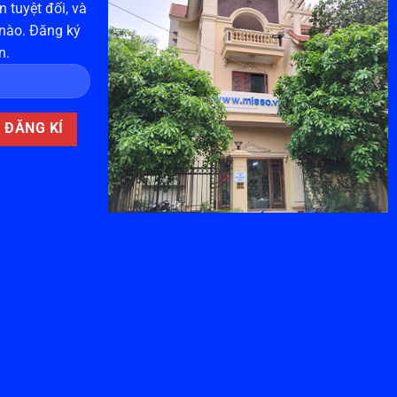
 tuyệt đối, và
 nào. Đăng ký
n.