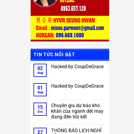
TIN TỨC NỔI BẬT
Hacked by CoupDeGrace
02
Aug
No
Comments
on
Hacked
Hacked by CoupDeGrace
01
by
CoupDeGrace
Aug
No
Comments
on
Hacked
Chuyên gia dự báo khó
15
by
khăn của ngành dệt may
CoupDeGrace
Oct
đang đến hồi kết
No
Comments
THÔNG BÁO LỊCH NGHỈ
on
27