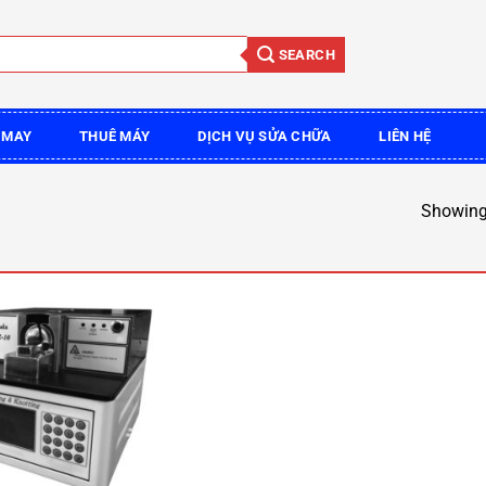
SEARCH
 MAY
THUÊ MÁY
DỊCH VỤ SỬA CHỮA
LIÊN HỆ
Showing 