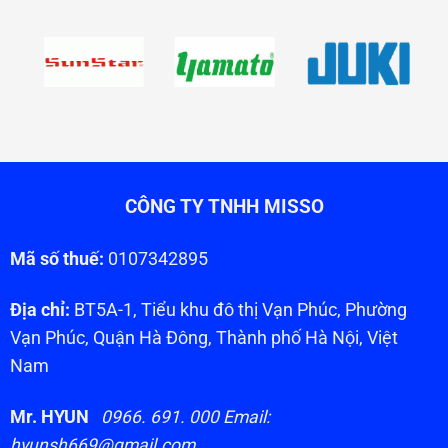
CÔNG TY TNHH MISSO
Mã số thuế:
0107342895
Địa chỉ:
BT5A-1, Tiểu khu đô thị Vạn Phúc, Phường
Vạn Phúc, Quận Hà Đông, Thành phố Hà Nội, Việt
Nam
Mr. HYUN
0966. 691. 000 Email:
hyunsh669@gmail.com