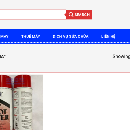
SEARCH
 MAY
THUÊ MÁY
DỊCH VỤ SỬA CHỮA
LIÊN HỆ
Showing 
NA”