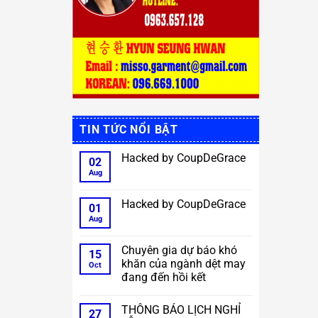
TIN TỨC NỔI BẬT
Hacked by CoupDeGrace
02
Aug
No
Comments
on
Hacked
Hacked by CoupDeGrace
01
by
CoupDeGrace
Aug
No
Comments
on
Hacked
Chuyên gia dự báo khó
15
by
khăn của ngành dệt may
CoupDeGrace
Oct
đang đến hồi kết
No
Comments
THÔNG BÁO LỊCH NGHỈ
on
27