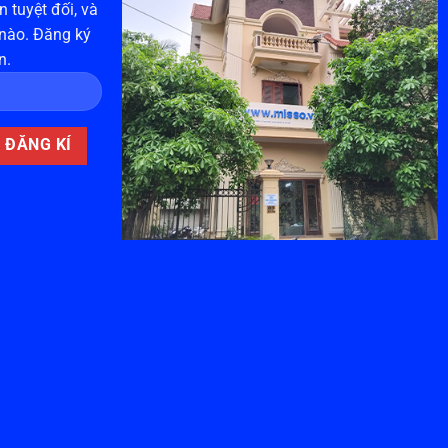
 tuyệt đối, và
 nào. Đăng ký
n.