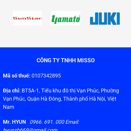
CÔNG TY TNHH MISSO
Mã số thuế:
0107342895
Địa chỉ:
BT5A-1, Tiểu khu đô thị Vạn Phúc, Phường
Vạn Phúc, Quận Hà Đông, Thành phố Hà Nội, Việt
Nam
Mr. HYUN
0966. 691. 000 Email:
hyunsh669@gmail.com