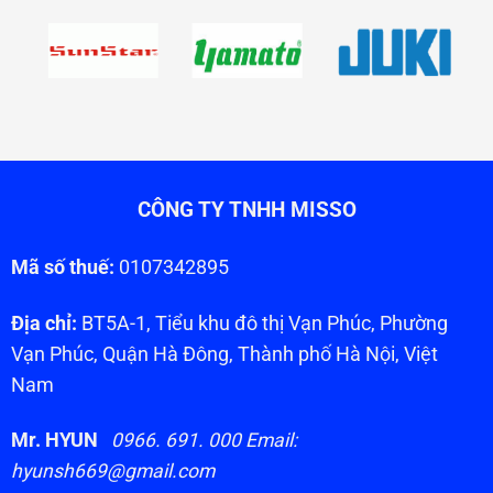
CÔNG TY TNHH MISSO
Mã số thuế:
0107342895
Địa chỉ:
BT5A-1, Tiểu khu đô thị Vạn Phúc, Phường
Vạn Phúc, Quận Hà Đông, Thành phố Hà Nội, Việt
Nam
Mr. HYUN
0966. 691. 000 Email:
hyunsh669@gmail.com