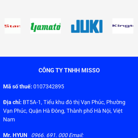
CÔNG TY TNHH MISSO
Mã số thuế:
0107342895
Địa chỉ:
BT5A-1, Tiểu khu đô thị Vạn Phúc, Phường
Vạn Phúc, Quận Hà Đông, Thành phố Hà Nội, Việt
Nam
Mr. HYUN
0966. 691. 000 Email: