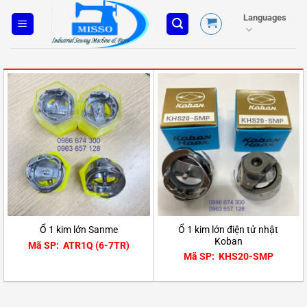
Skip
Languages
to
content
Ổ 1 kim lớn điện tử nhật
Ổ 1 kim lớn Sanme
Koban
Mã SP: ATR1Q (6-7TR)
Mã SP: KHS20-SMP