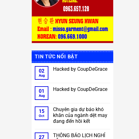
TIN TỨC NỔI BẬT
Hacked by CoupDeGrace
02
Aug
No
Comments
on
Hacked
Hacked by CoupDeGrace
01
by
CoupDeGrace
Aug
No
Comments
on
Hacked
Chuyên gia dự báo khó
15
by
khăn của ngành dệt may
CoupDeGrace
Oct
đang đến hồi kết
No
Comments
THÔNG BÁO LỊCH NGHỈ
on
27