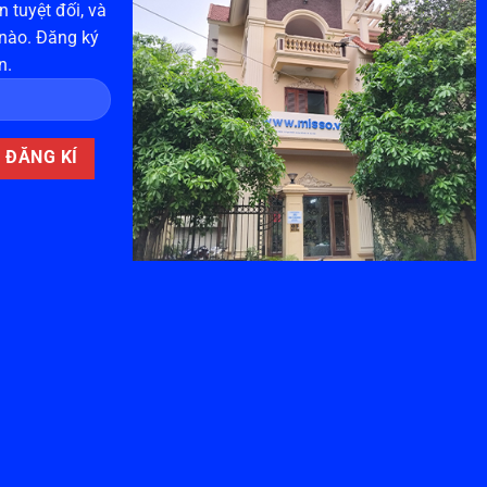
 tuyệt đối, và
 nào. Đăng ký
n.