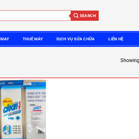
SEARCH
 MAY
THUÊ MÁY
DỊCH VỤ SỬA CHỮA
LIÊN HỆ
Showing 