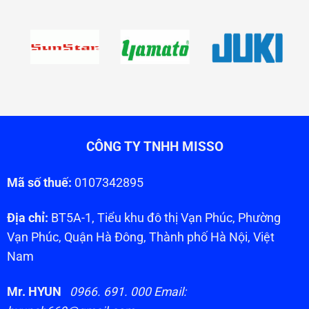
CÔNG TY TNHH MISSO
Mã số thuế:
0107342895
Địa chỉ:
BT5A-1, Tiểu khu đô thị Vạn Phúc, Phường
Vạn Phúc, Quận Hà Đông, Thành phố Hà Nội, Việt
Nam
Mr. HYUN
0966. 691. 000 Email: