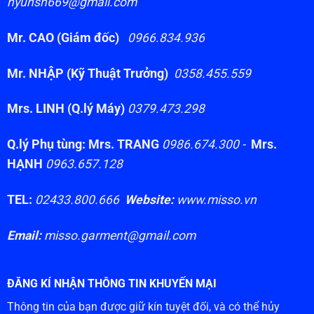
hyunsh669@gmail.com
Mr. CAO (Giám đốc)
0966.834.936
Mr. NHẬP (Kỹ Thuật Trưởng)
0358.455.559
Mrs. LINH (Q.lý Máy)
0379.473.298
Q.lý Phụ tùng: Mrs. TRANG
0986.674.300 -
Mrs.
HẠNH
0963.657.128
TEL:
02433.800.666
Website:
www.misso.vn
Email:
misso.garment@gmail.com
ĐĂNG KÍ NHẬN THÔNG TIN KHUYẾN MẠI
Thông tin của bạn được giữ kín tuyệt đối, và có thể hủy