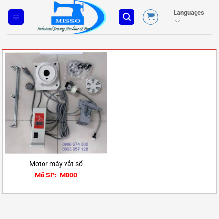
Skip
Languages
to
content
Motor máy vắt sổ
Mã SP: M800