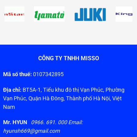
CÔNG TY TNHH MISSO
Mã số thuế:
0107342895
Địa chỉ:
BT5A-1, Tiểu khu đô thị Vạn Phúc, Phường
Vạn Phúc, Quận Hà Đông, Thành phố Hà Nội, Việt
Nam
Mr. HYUN
0966. 691. 000 Email:
hyunsh669@gmail.com