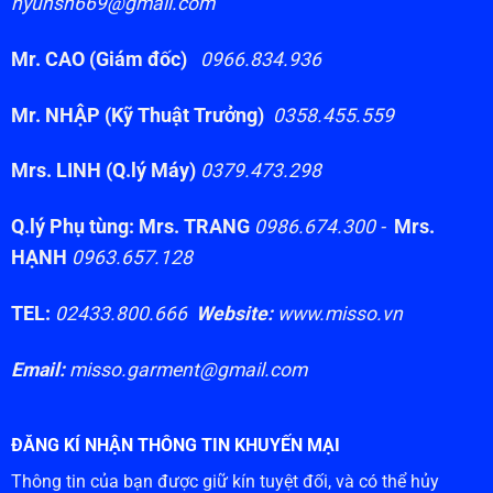
hyunsh669@gmail.com
Mr. CAO (Giám đốc)
0966.834.936
Mr. NHẬP (Kỹ Thuật Trưởng)
0358.455.559
Mrs. LINH (Q.lý Máy)
0379.473.298
Q.lý Phụ tùng: Mrs. TRANG
0986.674.300 -
Mrs.
HẠNH
0963.657.128
TEL:
02433.800.666
Website:
www.misso.vn
Email:
misso.garment@gmail.com
ĐĂNG KÍ NHẬN THÔNG TIN KHUYẾN MẠI
Thông tin của bạn được giữ kín tuyệt đối, và có thể hủy