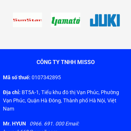
CÔNG TY TNHH MISSO
Mã số thuế:
0107342895
Địa chỉ:
BT5A-1, Tiểu khu đô thị Vạn Phúc, Phường
Vạn Phúc, Quận Hà Đông, Thành phố Hà Nội, Việt
Nam
Mr. HYUN
0966. 691. 000 Email: