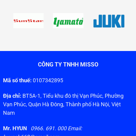
CÔNG TY TNHH MISSO
Mã số thuế:
0107342895
Địa chỉ:
BT5A-1, Tiểu khu đô thị Vạn Phúc, Phường
Vạn Phúc, Quận Hà Đông, Thành phố Hà Nội, Việt
Nam
Mr. HYUN
0966. 691. 000 Email: