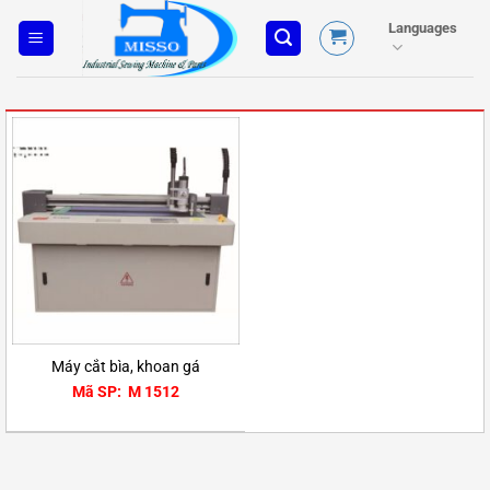
Skip
Languages
to
content
Máy cắt bìa, khoan gá
Mã SP: M 1512