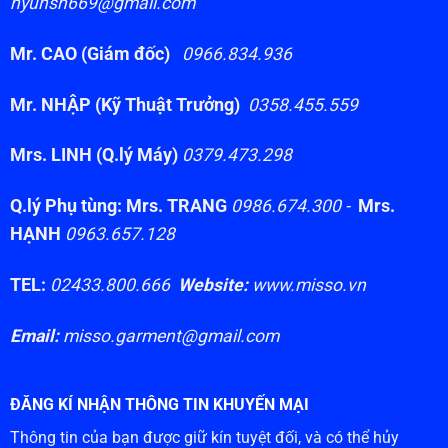
hyunsh669@gmail.com
Mr. CAO (Giám đốc)
0966.834.936
Mr. NHẬP (Kỹ Thuật Trưởng)
0358.455.559
Mrs. LINH (Q.lý Máy)
0379.473.298
Q.lý Phụ tùng: Mrs. TRANG
0986.674.300 -
Mrs.
HẠNH
0963.657.128
TEL:
02433.800.666
Website:
www.misso.vn
Email:
misso.garment@gmail.com
ĐĂNG KÍ NHẬN THÔNG TIN KHUYẾN MẠI
Thông tin của bạn được giữ kín tuyệt đối, và có thể hủy