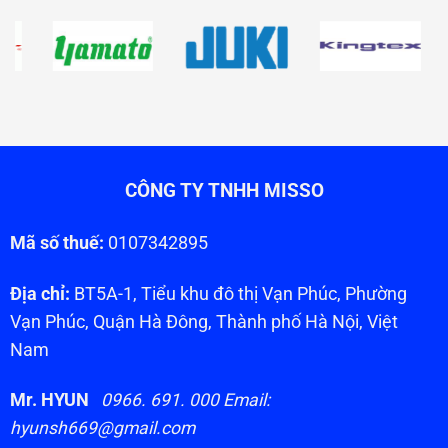
CÔNG TY TNHH MISSO
Mã số thuế:
0107342895
Địa chỉ:
BT5A-1, Tiểu khu đô thị Vạn Phúc, Phường
Vạn Phúc, Quận Hà Đông, Thành phố Hà Nội, Việt
Nam
Mr. HYUN
0966. 691. 000 Email:
hyunsh669@gmail.com