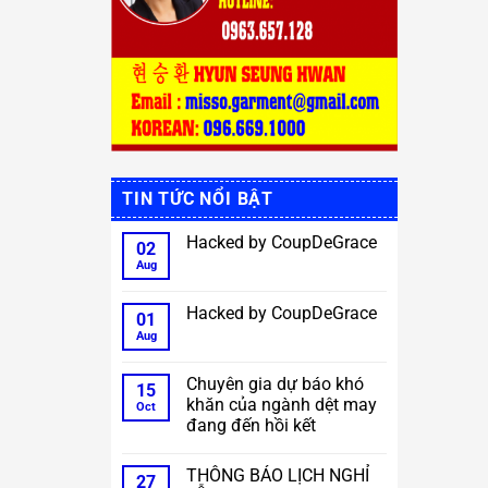
TIN TỨC NỔI BẬT
Hacked by CoupDeGrace
02
Aug
No
Comments
on
Hacked
Hacked by CoupDeGrace
01
by
CoupDeGrace
Aug
No
Comments
on
Hacked
Chuyên gia dự báo khó
15
by
khăn của ngành dệt may
CoupDeGrace
Oct
đang đến hồi kết
No
Comments
THÔNG BÁO LỊCH NGHỈ
on
27