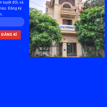
 tuyệt đối, và
 nào. Đăng ký
n.