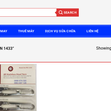
SEARCH
 MAY
THUÊ MÁY
DỊCH VỤ SỬA CHỮA
LIÊN HỆ
Showing 
N 1433”