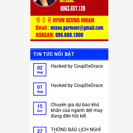
TIN TỨC NỔI BẬT
Hacked by CoupDeGrace
02
Aug
No
Comments
on
Hacked
Hacked by CoupDeGrace
01
by
CoupDeGrace
Aug
No
Comments
on
Hacked
Chuyên gia dự báo khó
15
by
khăn của ngành dệt may
CoupDeGrace
Oct
đang đến hồi kết
No
Comments
THÔNG BÁO LỊCH NGHỈ
on
27