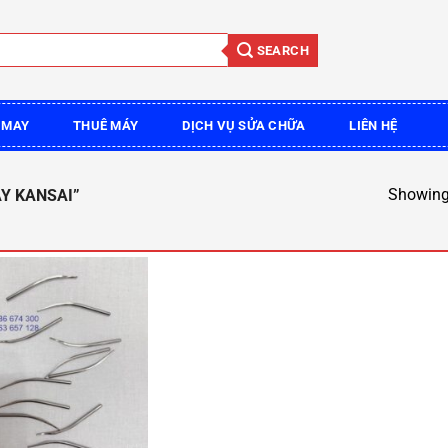
SEARCH
 MAY
THUÊ MÁY
DỊCH VỤ SỬA CHỮA
LIÊN HỆ
Showing 
Y KANSAI”