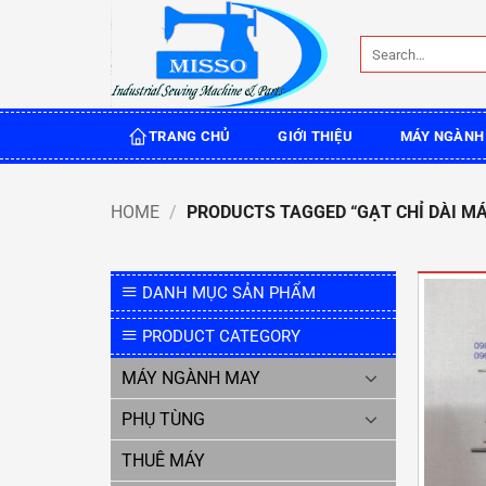
Skip
to
Search
content
for:
TRANG CHỦ
GIỚI THIỆU
MÁY NGÀNH
HOME
/
PRODUCTS TAGGED “GẠT CHỈ DÀI MÁ
DANH MỤC SẢN PHẨM
PRODUCT CATEGORY
MÁY NGÀNH MAY
PHỤ TÙNG
THUÊ MÁY