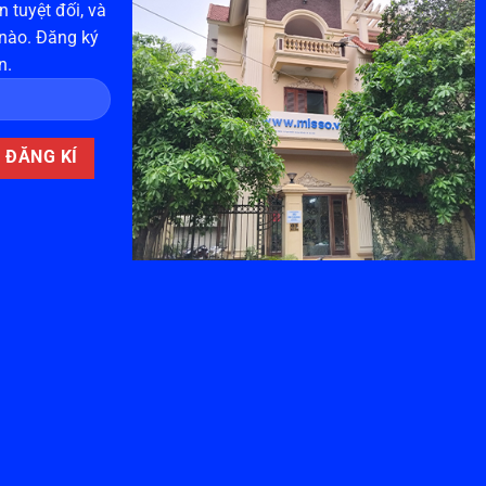
 tuyệt đối, và
 nào. Đăng ký
n.