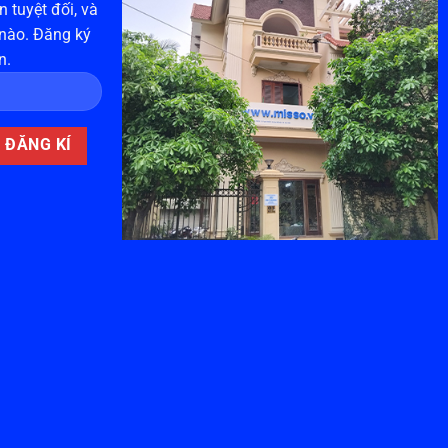
 tuyệt đối, và
 nào. Đăng ký
n.