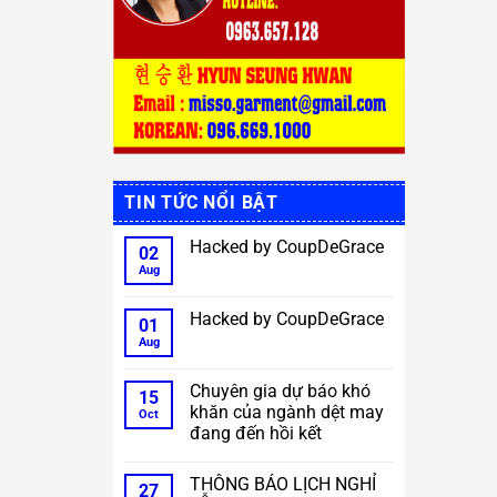
TIN TỨC NỔI BẬT
Hacked by CoupDeGrace
02
Aug
No
Comments
on
Hacked
Hacked by CoupDeGrace
01
by
CoupDeGrace
Aug
No
Comments
on
Hacked
Chuyên gia dự báo khó
15
by
khăn của ngành dệt may
CoupDeGrace
Oct
đang đến hồi kết
No
Comments
THÔNG BÁO LỊCH NGHỈ
on
27