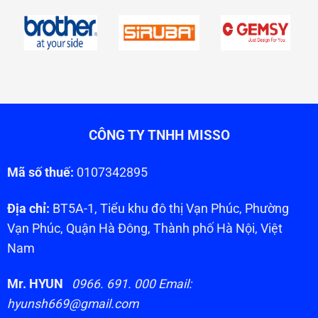
CÔNG TY TNHH MISSO
Mã số thuế:
0107342895
Địa chỉ:
BT5A-1, Tiểu khu đô thị Vạn Phúc, Phường
Vạn Phúc, Quận Hà Đông, Thành phố Hà Nội, Việt
Nam
Mr. HYUN
0966. 691. 000 Email:
hyunsh669@gmail.com