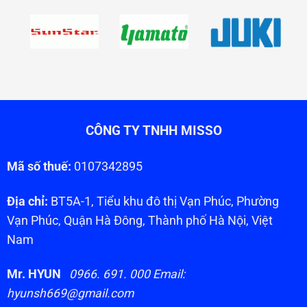
CÔNG TY TNHH MISSO
Mã số thuế:
0107342895
Địa chỉ:
BT5A-1, Tiểu khu đô thị Vạn Phúc, Phường
Vạn Phúc, Quận Hà Đông, Thành phố Hà Nội, Việt
Nam
Mr. HYUN
0966. 691. 000 Email:
hyunsh669@gmail.com