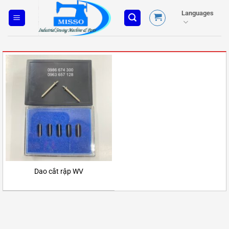
Skip
Languages
to
content
Dao cắt rập WV