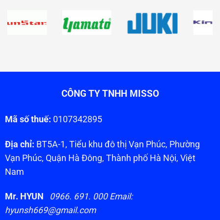
CÔNG TY TNHH MISSO
Mã số thuế:
0107342895
Địa chỉ:
BT5A-1, Tiểu khu đô thị Vạn Phúc, Phường
Vạn Phúc, Quận Hà Đông, Thành phố Hà Nội, Việt
Nam
Mr. HYUN
0966. 691. 000 Email:
hyunsh669@gmail.com