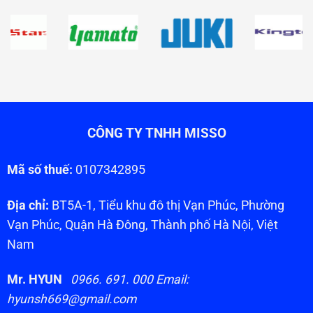
CÔNG TY TNHH MISSO
Mã số thuế:
0107342895
Địa chỉ:
BT5A-1, Tiểu khu đô thị Vạn Phúc, Phường
Vạn Phúc, Quận Hà Đông, Thành phố Hà Nội, Việt
Nam
Mr. HYUN
0966. 691. 000 Email:
hyunsh669@gmail.com