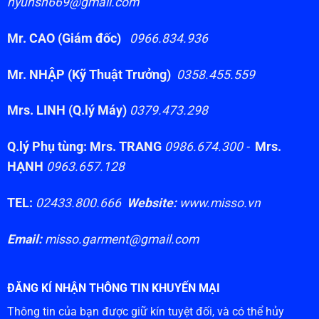
hyunsh669@gmail.com
Mr. CAO (Giám đốc)
0966.834.936
Mr. NHẬP (Kỹ Thuật Trưởng)
0358.455.559
Mrs. LINH (Q.lý Máy)
0379.473.298
Q.lý Phụ tùng: Mrs. TRANG
0986.674.300 -
Mrs.
HẠNH
0963.657.128
TEL:
02433.800.666
Website:
www.misso.vn
Email:
misso.garment@gmail.com
ĐĂNG KÍ NHẬN THÔNG TIN KHUYẾN MẠI
Thông tin của bạn được giữ kín tuyệt đối, và có thể hủy