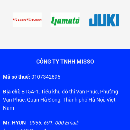
CÔNG TY TNHH MISSO
Mã số thuế:
0107342895
Địa chỉ:
BT5A-1, Tiểu khu đô thị Vạn Phúc, Phường
Vạn Phúc, Quận Hà Đông, Thành phố Hà Nội, Việt
Nam
Mr. HYUN
0966. 691. 000 Email: