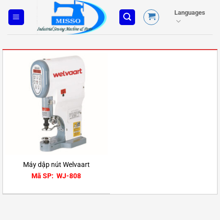
Skip
Languages
to
content
Máy dập nút Welvaart
Mã SP: WJ-808