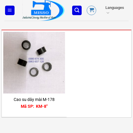
Skip
Languages
to
content
Cao su dây mài M-178
Mã SP: KM-8"