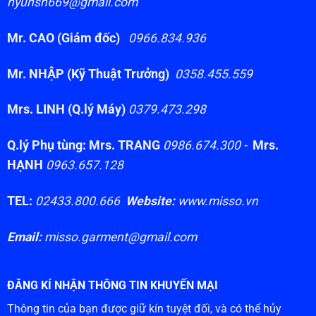
hyunsh669@gmail.com
Mr. CAO (Giám đốc)
0966.834.936
Mr. NHẬP (Kỹ Thuật Trưởng)
0358.455.559
Mrs. LINH (Q.lý Máy)
0379.473.298
Q.lý Phụ tùng: Mrs. TRANG
0986.674.300 -
Mrs.
HẠNH
0963.657.128
TEL:
02433.800.666
Website:
www.misso.vn
Email:
misso.garment@gmail.com
ĐĂNG KÍ NHẬN THÔNG TIN KHUYẾN MẠI
Thông tin của bạn được giữ kín tuyệt đối, và có thể hủy