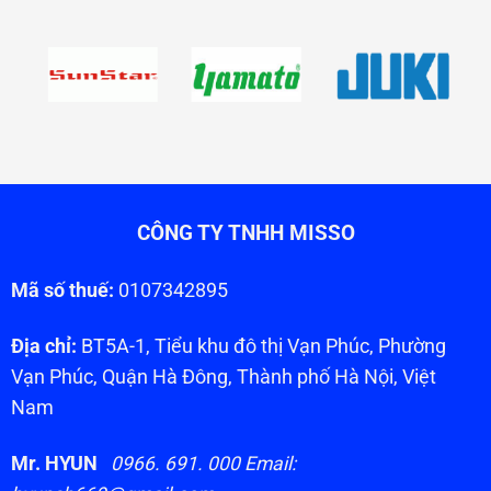
CÔNG TY TNHH MISSO
Mã số thuế:
0107342895
Địa chỉ:
BT5A-1, Tiểu khu đô thị Vạn Phúc, Phường
Vạn Phúc, Quận Hà Đông, Thành phố Hà Nội, Việt
Nam
Mr. HYUN
0966. 691. 000 Email: