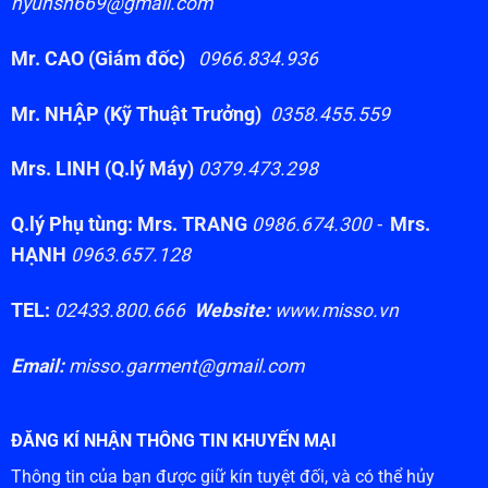
hyunsh669@gmail.com
Mr. CAO (Giám đốc)
0966.834.936
Mr. NHẬP (Kỹ Thuật Trưởng)
0358.455.559
Mrs. LINH (Q.lý Máy)
0379.473.298
Q.lý Phụ tùng: Mrs. TRANG
0986.674.300 -
Mrs.
HẠNH
0963.657.128
TEL:
02433.800.666
Website:
www.misso.vn
Email:
misso.garment@gmail.com
ĐĂNG KÍ NHẬN THÔNG TIN KHUYẾN MẠI
Thông tin của bạn được giữ kín tuyệt đối, và có thể hủy