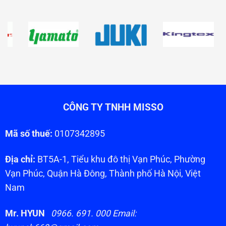
CÔNG TY TNHH MISSO
Mã số thuế:
0107342895
Địa chỉ:
BT5A-1, Tiểu khu đô thị Vạn Phúc, Phường
Vạn Phúc, Quận Hà Đông, Thành phố Hà Nội, Việt
Nam
Mr. HYUN
0966. 691. 000 Email: