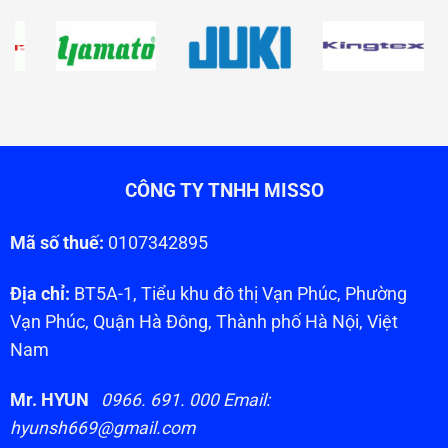
CÔNG TY TNHH MISSO
Mã số thuế:
0107342895
Địa chỉ:
BT5A-1, Tiểu khu đô thị Vạn Phúc, Phường
Vạn Phúc, Quận Hà Đông, Thành phố Hà Nội, Việt
Nam
Mr. HYUN
0966. 691. 000 Email:
hyunsh669@gmail.com