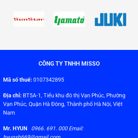
CÔNG TY TNHH MISSO
Mã số thuế:
0107342895
Địa chỉ:
BT5A-1, Tiểu khu đô thị Vạn Phúc, Phường
Vạn Phúc, Quận Hà Đông, Thành phố Hà Nội, Việt
Nam
Mr. HYUN
0966. 691. 000 Email:
hyunsh669@gmail.com