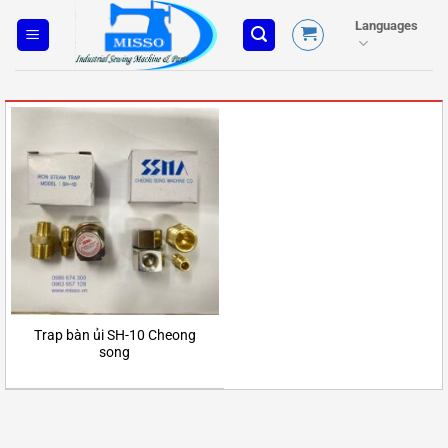
Skip
Languages
to
content
Trap bàn ủi SH-10 Cheong
song