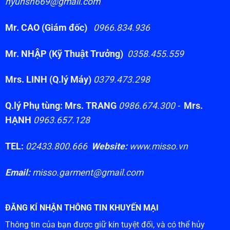
hyunsh669@gmail.com
Mr. CAO (Giám đốc)
0966.834.936
Mr. NHẬP (Kỹ Thuật Trưởng)
0358.455.559
Mrs. LINH (Q.lý Máy)
0379.473.298
Q.lý Phụ tùng: Mrs. TRANG
0986.674.300 -
Mrs.
HẠNH
0963.657.128
TEL:
02433.800.666
Website:
www.misso.vn
Email:
misso.garment@gmail.com
ĐĂNG KÍ NHẬN THÔNG TIN KHUYẾN MẠI
Thông tin của bạn được giữ kín tuyệt đối, và có thể hủy