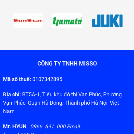
CÔNG TY TNHH MISSO
Mã số thuế:
0107342895
Địa chỉ:
BT5A-1, Tiểu khu đô thị Vạn Phúc, Phường
Vạn Phúc, Quận Hà Đông, Thành phố Hà Nội, Việt
Nam
Mr. HYUN
0966. 691. 000 Email: