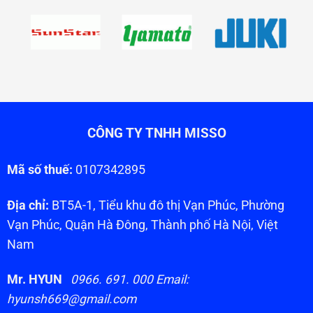
CÔNG TY TNHH MISSO
Mã số thuế:
0107342895
Địa chỉ:
BT5A-1, Tiểu khu đô thị Vạn Phúc, Phường
Vạn Phúc, Quận Hà Đông, Thành phố Hà Nội, Việt
Nam
Mr. HYUN
0966. 691. 000 Email:
hyunsh669@gmail.com