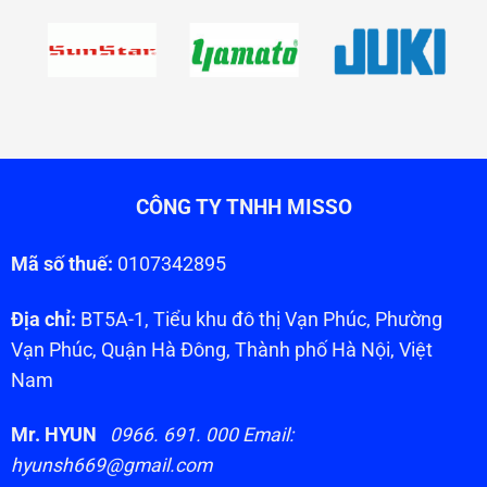
CÔNG TY TNHH MISSO
Mã số thuế:
0107342895
Địa chỉ:
BT5A-1, Tiểu khu đô thị Vạn Phúc, Phường
Vạn Phúc, Quận Hà Đông, Thành phố Hà Nội, Việt
Nam
Mr. HYUN
0966. 691. 000 Email:
hyunsh669@gmail.com