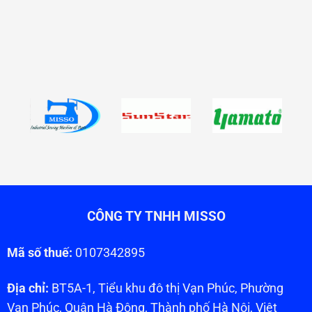
CÔNG TY TNHH MISSO
Mã số thuế:
0107342895
Địa chỉ:
BT5A-1, Tiểu khu đô thị Vạn Phúc, Phường
Vạn Phúc, Quận Hà Đông, Thành phố Hà Nội, Việt