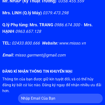
Mr. NHẬP (Kỹ Thuật Trưởng)
0358.455.559
Mrs. LINH (Q.lý Máy)
0379.473.298
Q.lý Phụ tùng: Mrs. TRANG
0986.674.300 -
Mrs.
HẠNH
0963.657.128
TEL:
02433.800.666
Website:
www.misso.vn
Email:
misso.garment@gmail.com
ĐĂNG KÍ NHẬN THÔNG TIN KHUYẾN MẠI
Thông tin của bạn được giữ kín tuyệt đối, và có thể hủy
đăng ký bất cứ lúc nào. Đăng ký ngay để nhận nhiều ưu đãi
hơn.