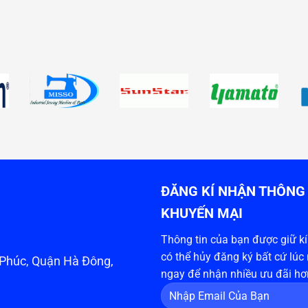
ĐĂNG KÍ NHẬN THÔNG 
KHUYẾN MẠI
Thông tin của bạn được giữ kín
có thể hủy đăng ký bất cứ lúc
n Phúc, Quận Hà Đông,
ngay để nhận nhiều ưu đãi hơ