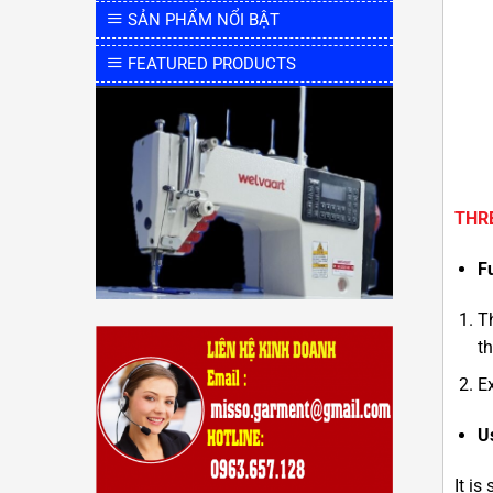
SẢN PHẨM NỔI BẬT
FEATURED PRODUCTS
THR
F
Th
th
Ex
U
It is