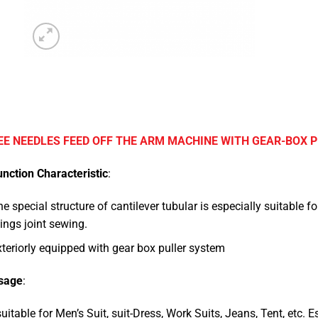
EE NEEDLES FEED OFF THE ARM MACHINE WITH GEAR-BOX P
unction Characteristic
:
e special structure of cantilever tubular is especially suitable f
ings joint sewing.
teriorly equipped with gear box puller system
sage
:
 suitable for Men’s Suit, suit-Dress, Work Suits, Jeans, Tent, etc. E