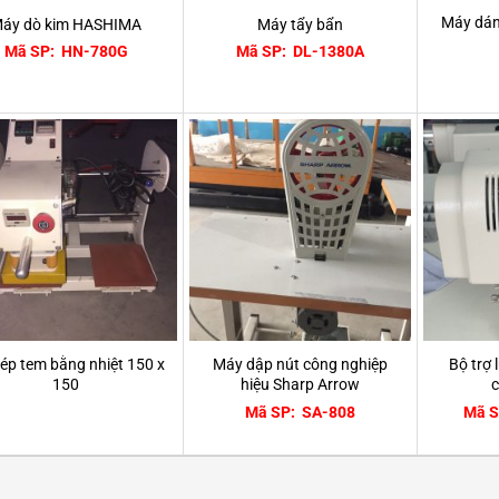
Máy dán 
áy dò kim HASHIMA
Máy tẩy bẩn
Mã SP: HN-780G
Mã SP: DL-1380A
ép tem bằng nhiệt 150 x
Máy dập nút công nghiệp
Bộ trợ
150
hiệu Sharp Arrow
c
Mã SP: SA-808
Mã S