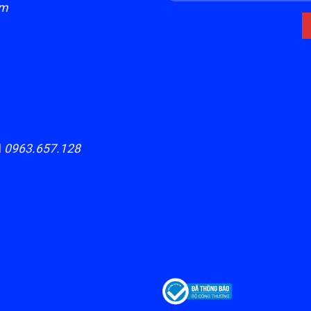
om
H
0963.657.128