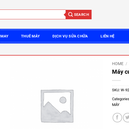
SEARCH
 MAY
THUÊ MÁY
DỊCH VỤ SỬA CHỮA
LIÊN HỆ
HOME
/
Máy c
SKU:
W-9
Categorie
MÁY