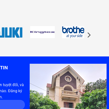
TIN
 tuyệt đối, và
 nào. Đăng ký
n.