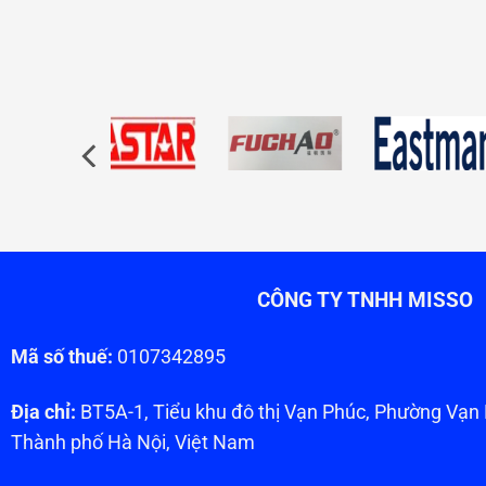
CÔNG TY TNHH MISSO
Mã số thuế:
0107342895
Địa chỉ:
BT5A-1, Tiểu khu đô thị Vạn Phúc, Phường Vạ
Thành phố Hà Nội, Việt Nam