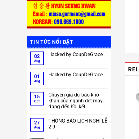
TIN TỨC NỔI BẬT
Hacked by CoupDeGrace
02
Aug
No
Comments
RE
on
Hacked
Hacked by CoupDeGrace
01
by
CoupDeGrace
Aug
No
Comments
on
Hacked
Chuyên gia dự báo khó
15
by
khăn của ngành dệt may
CoupDeGrace
Oct
đang đến hồi kết
No
Comments
THÔNG BÁO LỊCH NGHỈ LỄ
on
27
Chuyên
2-9
Aug
gia
dự
No
báo
Comments