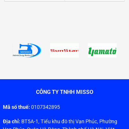
CÔNG TY TNHH MISSO
Mã số thuế:
0107342895
Địa chỉ:
BT5A-1, Tiểu khu đô thị Vạn Phúc, Phường