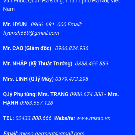
Vạn Phúc, Quận Hà Đông, Thành phố Hà Nội, Việt
Nam
Mr. HYUN
0966. 691. 000 Email:
hyunsh669@gmail.com
Mr. CAO (Giám đốc)
0966.834.936
Mr. NHẬP (Kỹ Thuật Trưởng)
0358.455.559
Mrs. LINH (Q.lý Máy)
0379.473.298
Q.lý Phụ tùng: Mrs. TRANG
0986.674.300 -
Mrs.
HẠNH
0963.657.128
TEL:
02433.800.666
Website:
www.misso.vn
Email:
misso.garment@gmail.com