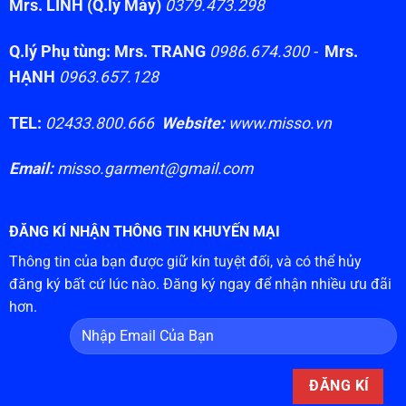
Mrs. LINH (Q.lý Máy)
0379.473.298
Q.lý Phụ tùng: Mrs. TRANG
0986.674.300 -
Mrs.
HẠNH
0963.657.128
TEL:
02433.800.666
Website:
www.misso.vn
Email:
misso.garment@gmail.com
ĐĂNG KÍ NHẬN THÔNG TIN KHUYẾN MẠI
Thông tin của bạn được giữ kín tuyệt đối, và có thể hủy
đăng ký bất cứ lúc nào. Đăng ký ngay để nhận nhiều ưu đãi
hơn.