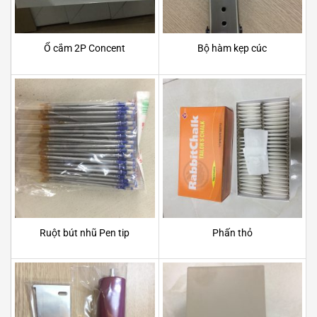
Ổ cắm 2P Concent
Bộ hàm kẹp cúc
Ruột bút nhũ Pen tip
Phấn thỏ