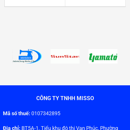
CÔNG TY TNHH MISSO
Mã số thuế:
0107342895
Địa chỉ:
BT5A-1, Tiểu khu đô thị Vạn Phúc, Phường