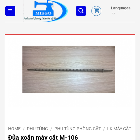
Skip
Languages
to
content
HOME
/
PHỤ TÙNG
/
PHỤ TÙNG PHÒNG CẮT
/
LK MÁY CẮT
Đũa xoắn máy cắt M-106